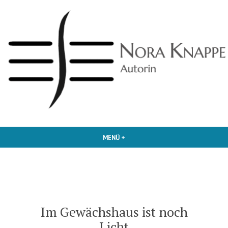
Zum
Inhalt
springen
Autorin
Nora Knappe
MENÜ
+
AUFGEKLAPPT
ZUGEKLAPPT
Im Gewächshaus ist noch
Licht