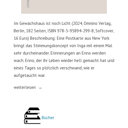
Im Gewächshaus ist noch Licht (2024, Omnino Verlag,
Berlin, 182 Seiten, ISBN 978-3-95894-299-8, Softcover,
16 Euro) Beschreibung: Eine Postkarte aus New York
bringt das Stimmungskonzept von Inga mit einem Mal
sehr durcheinander. Erinnerungen an Enno werden
wach. Enno, der ihr Leben wieder hell gemacht hat und
eines Tages so plötzlich verschwand, wie er
aufgetaucht war.
„Im
weiterlesen
Gewächshaus
ist
noch
Licht“
Bücher